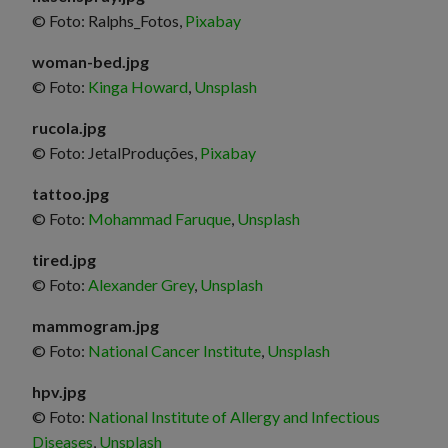
© Foto: Ralphs_Fotos,
Pixabay
woman-bed.jpg
© Foto:
Kinga Howard
,
Unsplash
rucola.jpg
© Foto: JetalProduções,
Pixabay
tattoo.jpg
© Foto:
Mohammad Faruque
,
Unsplash
tired.jpg
© Foto:
Alexander Grey
,
Unsplash
mammogram.jpg
© Foto:
National Cancer Institute
,
Unsplash
hpv.jpg
© Foto:
National Institute of Allergy and Infectious
Diseases
,
Unsplash