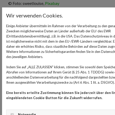
© Foto: sweetlouise,
Pixabay
pills.jpg
Wir verwenden Cookies.
© Foto:
Towfiqu barbhuiya
,
Unsplash
Einige Anbieter übermitteln im Rahmen von der Verarbeitung zu den gen
schnupfen.jpg
Zwecken möglicherweise Daten an Länder außerhalb der EU/ des EWR
(Drittlanddatenübermittlung), z.B. in die USA. Das Datenschutzniveau in 
© Foto: Myriams-Fotos,
Pixabay
ist möglicherweise nicht mit dem in den EU-/EWR-Ländern vergleichbar. E
daher ein erhöhtes Risiko, dass staatliche Behörden auf diese Daten zugr
hot-water-bottle.jpg
Weitere Informationen zu Sicherheitsgarantien finden Sie in den Datenschu
© Foto: calm_lu,
Pixabay
des jeweiligen Anbieters.
child-cough.jpg
Indem Sie auf „ALLE ZULASSEN" klicken, stimmen Sie sowohl dem Speich
© Foto: Semevent,
Pixabay
Abrufen von Informationen auf Ihrem Gerät (§ 25 Abs. 1 TDDDG) sowie 
anschließenden Datenverarbeitung für die nachfolgend dargestellten bzw
medikament.jpg
Ihnen ausgewählten Verarbeitungszwecke zu (Art 6 Abs. 1 lit. a. DSGVO).
© Foto: Rigby40,
Pixabay
Eine bereits erteilte Zustimmung können Sie jederzeit über den li
eingeblendeten Cookie-Button für die Zukunft widerrufen.
schlafmittel.jpg
© Foto: slaapwijsheid,
Pixabay
Notwendig