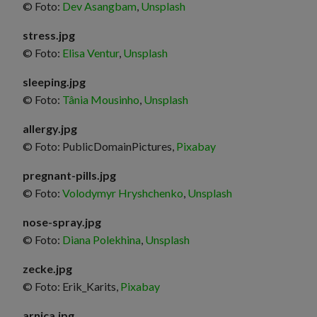
© Foto:
Dev Asangbam
,
Unsplash
stress.jpg
© Foto:
Elisa Ventur
,
Unsplash
sleeping.jpg
© Foto:
Tânia Mousinho
,
Unsplash
allergy.jpg
© Foto: PublicDomainPictures,
Pixabay
pregnant-pills.jpg
© Foto:
Volodymyr Hryshchenko
,
Unsplash
nose-spray.jpg
© Foto:
Diana Polekhina
,
Unsplash
zecke.jpg
© Foto: Erik_Karits,
Pixabay
arnica.jpg