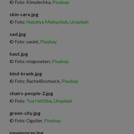
© Foto: Kimulechka,
Pixabay
skin-care.jpg
© Foto:
Nataliya Melnychuk
,
Unsplash
sad.jpg
© Foto: sasint,
Pixabay
haut.jpg
© Foto: miapowterr,
Pixabay
kind-krank.jpg
© Foto: RachelBostwick,
Pixabay
chairs-people-2.jpg
© Foto:
Toa Heftiba
,
Unsplash
green-city.jpg
© Foto: Ogutier,
Pixabay
nasenspray.jpg