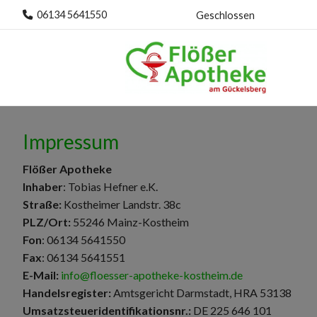
06134 5641550
Geschlossen
Impressum
Flößer Apotheke
Inhaber
: Tobias Hefner e.K.
Straße:
Kostheimer Landstr. 38c
PLZ/Ort:
55246 Mainz-Kostheim
Fon
: 06134 5641550
Fax
: 06134 5641551
E-Mail:
info@floesser-apotheke-kostheim.de
Handelsregister:
Amtsgericht Darmstadt, HRA 53138
Umsatzsteueridentifikationsnr.:
DE 225 646 101