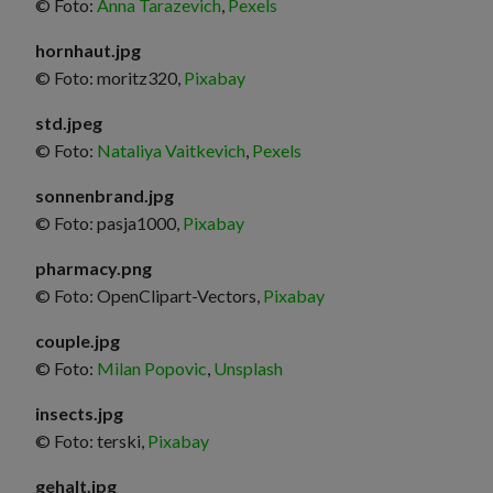
© Foto:
Anna Tarazevich
,
Pexels
hornhaut.jpg
© Foto: moritz320,
Pixabay
std.jpeg
© Foto:
Nataliya Vaitkevich
,
Pexels
sonnenbrand.jpg
© Foto: pasja1000,
Pixabay
pharmacy.png
© Foto: OpenClipart-Vectors,
Pixabay
couple.jpg
© Foto:
Milan Popovic
,
Unsplash
insects.jpg
© Foto: terski,
Pixabay
gehalt.jpg