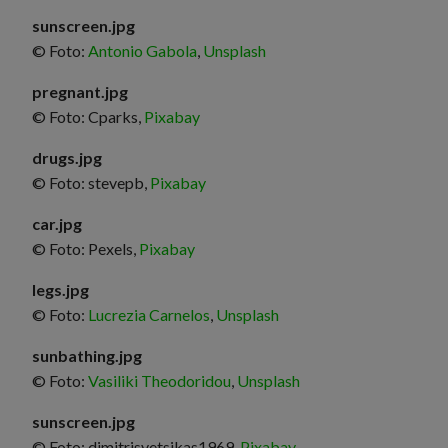
sunscreen.jpg
© Foto:
Antonio Gabola
,
Unsplash
pregnant.jpg
© Foto: Cparks,
Pixabay
drugs.jpg
© Foto: stevepb,
Pixabay
car.jpg
© Foto: Pexels,
Pixabay
legs.jpg
© Foto:
Lucrezia Carnelos
,
Unsplash
sunbathing.jpg
© Foto:
Vasiliki Theodoridou
,
Unsplash
sunscreen.jpg
© Foto: dimitrisvetsikas1969,
Pixabay