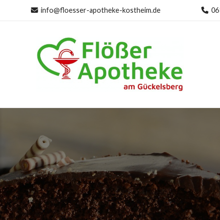
info@floesser-apotheke-kostheim.de
06