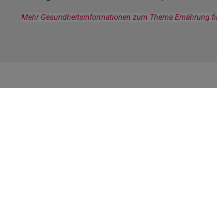
Mehr Gesundheitsinformationen zum Thema Ernährung fin
Öffnungszeiten
S
V
Montag
08:00 - 18:30
Dienstag
08:00 - 18:30
Mittwoch
08:00 - 18:30
R
I
Donnerstag
08:00 - 18:30
D
Freitag
08:00 - 18:30