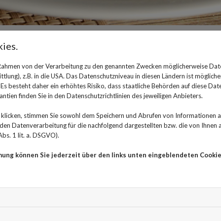
ies.
Zucker: nicht mehr als sechs 
 Rahmen von der Verarbeitung zu den genannten Zwecken möglicherweise Dat
lung), z.B. in die USA. Das Datenschutzniveau in diesen Ländern ist mögliche
s besteht daher ein erhöhtes Risiko, dass staatliche Behörden auf diese Dat
29. November 2023
ntien finden Sie in den Datenschutzrichtlinien des jeweiligen Anbieters.
Morgens ein fertiges Müsli, nachmittags ein Stück Kuc
klicken, stimmen Sie sowohl dem Speichern und Abrufen von Informationen au
Schokolade - wir nehmen oft unbewusst sehr viel Zucke
n Datenverarbeitung für die nachfolgend dargestellten bzw. die von Ihnen
eigentlich pro Tag zu uns nehmen, ohne komplett unge
bs. 1 lit. a. DSGVO).
mung können Sie jederzeit über den links unten eingeblendeten Cookie
Eine gesunde Ernährung besteht aus Gemüse und Obst,
etwas aus Vollkornbrot. Zucker kommt in dieser Liste n
Bestandteil des Haushaltszuckers, geht ins Blut und wi
das dafür sorgt, dass dem Körper Energie geliefert wird
der Insulinspiegel ständig an, was auf Dauer zu einer I