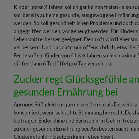
Kinder unter 2 Jahren sollen gar keinen freien - also z
soll bereits auf eine gesunde, ausgewogene Ernährun
werden. So soll gesundheitlichen Probleme und auch das
angegriffen werden, vorgebeugt werden. Für Kinder sin
Lebensmittel besser geeignet. Denn oft wird Lebensm
verbessern. Und das nicht nur offensichtlich, etwa bei
Fertigsoßen. Kinder von 4 bis 6 Jahren sollen maximal 
dürfen dann 6 Teelöffel pro Tag verzehren.
Zucker regt Glücksgefühle an 
gesunden Ernährung bei
Apropos Süßigkeiten - gerne werden sie als Dessert, 
konsumiert, wenn schlechte Stimmung herrscht. Das h
beitragen, Endorphine und Serotonin im Gehirn freizuse
zu einer gesunden Ernährung bei. Am besten sucht man 
Glücksgefühle freisetzen kann - etwa Sport.