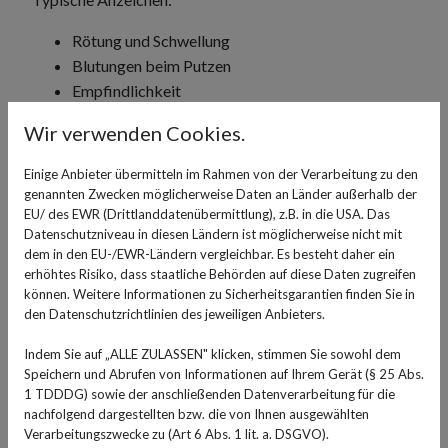
Rötung und Schwellung
Blutungen beim Putzen
Empfindlichkeit
Wir verwenden Cookies.
Unbehandelt kann sich daraus eine
Parodontitis
entwickeln, die langfristig zu Zahnverlust führen kann.
Einige Anbieter übermitteln im Rahmen von der Verarbeitung zu den
genannten Zwecken möglicherweise Daten an Länder außerhalb der
2. Verletzung am Zahnfleisch
EU/ des EWR (Drittlanddatenübermittlung), z.B. in die USA. Das
Eine Verletzung am Zahnfleisch entsteht schnell:
Datenschutzniveau in diesen Ländern ist möglicherweise nicht mit
dem in den EU-/EWR-Ländern vergleichbar. Es besteht daher ein
durch harte Lebensmittel (z. B. Brotkrusten)
erhöhtes Risiko, dass staatliche Behörden auf diese Daten zugreifen
können. Weitere Informationen zu Sicherheitsgarantien finden Sie in
durch zu festes Zähneputzen
den Datenschutzrichtlinien des jeweiligen Anbieters.
durch scharfe Kanten an Zahnersatz oder
Zahnspangen
Indem Sie auf „ALLE ZULASSEN" klicken, stimmen Sie sowohl dem
Speichern und Abrufen von Informationen auf Ihrem Gerät (§ 25 Abs.
Eine solche Verletzung am Zahnfleisch ist meist harmlos
1 TDDDG) sowie der anschließenden Datenverarbeitung für die
und heilt innerhalb weniger Tage ab.
nachfolgend dargestellten bzw. die von Ihnen ausgewählten
Verarbeitungszwecke zu (Art 6 Abs. 1 lit. a. DSGVO).