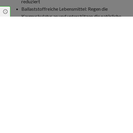
reduziert
Ballaststoffreiche Lebensmittel: Regen die
Cookie Einstellungen
Kaumuskulatur an und unterstützen die natürliche
Reinigung
Eine ausgewogene Ernährung kann dazu beitragen,
Entzündungen vorzubeugen und die
Widerstandsfähigkeit des Zahnfleischs zu erhöhen.
Foto von
Anna Pelzer
auf
Unsplash
Risikofaktoren reduzieren