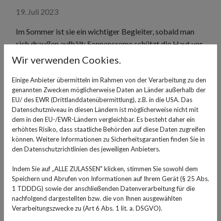
19. Juli 2023
Im Sommer ist sie ein wichtiger Begleiter, sobald man
sich draußen aufhält: Sonnencreme schützt die Haut vor
Sonnenbrand. Die Stellen am Körper, die nicht mit
Wir verwenden Cookies.
Kleidung bedeckt sind, sollten unbedingt eingecremt
Einige Anbieter übermitteln im Rahmen von der Verarbeitung zu den
werden, damit die Haut keinen Schaden nimmt. Die
genannten Zwecken möglicherweise Daten an Länder außerhalb der
Creme bietet je nach Lichtschutzfaktor einen guten
EU/ des EWR (Drittlanddatenübermittlung), z.B. in die USA. Das
Schutz vor schädlichen UV-Strahlen. Wenn die
Datenschutzniveau in diesen Ländern ist möglicherweise nicht mit
Sonnencreme nicht komplett verwendet wird, stellt sich
dem in den EU-/EWR-Ländern vergleichbar. Es besteht daher ein
erhöhtes Risiko, dass staatliche Behörden auf diese Daten zugreifen
die Frage: Lohnt es sich, den Sonnenschutz für das
können. Weitere Informationen zu Sicherheitsgarantien finden Sie in
nächste Jahr aufzuheben? Oder ist sie dann nicht mehr
den Datenschutzrichtlinien des jeweiligen Anbieters.
verwendbar? Hier gibt es einige Tipps rund um die
Sonnencreme:
Indem Sie auf „ALLE ZULASSEN" klicken, stimmen Sie sowohl dem
Speichern und Abrufen von Informationen auf Ihrem Gerät (§ 25 Abs.
Wie funktioniert eine
1 TDDDG) sowie der anschließenden Datenverarbeitung für die
nachfolgend dargestellten bzw. die von Ihnen ausgewählten
Sonnencreme?
Verarbeitungszwecke zu (Art 6 Abs. 1 lit. a. DSGVO).