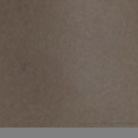
Foto von
Klara Kulikova
auf
Unsplash