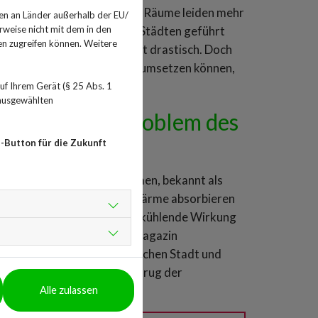
 gestiegen. Vor allem urbane Räume leiden mehr
en an Länder außerhalb der EU/
rweise nicht mit dem in den
er Zunahme an Hitzetoten in Städten geführt
en zugreifen können. Weitere
ng verstärken diesen Effekt drastisch. Doch
g, die Städte und Gemeinden umsetzen können,
anzen von mehr Bäumen.
f Ihrem Gerät (§ 25 Abs. 1
 ausgewählten
n wachsendes Problem des
-Button für die Zukunft
iche Gebiete. Dieses Phänomen, bekannt als
 an Beton und Asphalt, die Wärme absorbieren
en Effekt, da Pflanzen eine kühlende Wirkung
en einer im „The Lancet“ Magazin
ed von 1,5 Grad Celsius zwischen Stadt und
rößten Stadt Rumäniens, betrug der
Alle zulassen