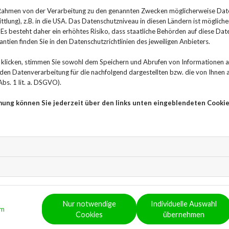
In den letzten Jahren sind die Temperaturen weltweit
 Rahmen von der Verarbeitung zu den genannten Zwecken möglicherweise Dat
lung), z.B. in die USA. Das Datenschutzniveau in diesen Ländern ist mögliche
unter der Hitze als die ländlichen Gebiete, was zu ein
s besteht daher ein erhöhtes Risiko, dass staatliche Behörden auf diese Dat
hat. Der Klimawandel und die zunehmende Urbanisieru
ntien finden Sie in den Datenschutzrichtlinien des jeweiligen Anbieters.
es gibt eine einfache, effektive und natürliche Lösun
um die Hitze zu mildern und Leben zu retten: das Pfl
klicken, stimmen Sie sowohl dem Speichern und Abrufen von Informationen au
n Datenverarbeitung für die nachfolgend dargestellten bzw. die von Ihnen
Die urbanen Hitzeinseln: Ei
bs. 1 lit. a. DSGVO).
mung können Sie jederzeit über den links unten eingeblendeten Cookie
Klimawandels
Städte neigen dazu, sich stärker aufzuheizen als ländl
„urbane Hitzeinseln“, entsteht durch den hohen Anteil
und speichern. Die fehlende Vegetation verstärkt dies
auf die Umgebung haben. Im Jahr 2015 konnte im Rahm
vorgestellten Studie ein durchschnittlicher Unterschi
Land festgestellt werden. In Cluj-Napoca, der zweitg
Nur notwendige
Individuelle Auswahl
Unterschied sogar 4,1 Grad.
um
Cookies
übernehmen