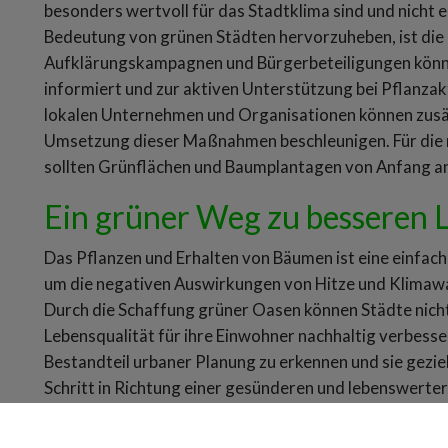
besonders wertvoll für das Stadtklima sind und nicht 
Bedeutung von grünen Städten hervorzuheben, ist die 
Aufklärungskampagnen und Bürgerbeteiligungen könn
informiert und zur aktiven Unterstützung bei Pflanza
lokalen Unternehmen und Organisationen können zusät
Umsetzung dieser Maßnahmen beschleunigen. Für die 
sollten Grünflächen und Baumplantagen von Anfang an 
Ein grüner Weg zu besseren
Das Pflanzen und Erhalten von Bäumen ist eine einfa
um die negativen Auswirkungen von Hitze und Klimawan
Durch die Schaffung grüner Oasen können Städte nicht
Lebensqualität für ihre Einwohner nachhaltig verbessern
Bestandteil urbaner Planung zu erkennen und sie geziel
Schritt in Richtung einer gesünderen und lebenswerter