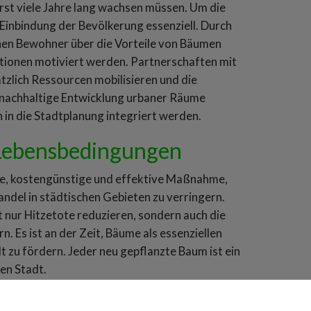
erst viele Jahre lang wachsen müssen. Um die
Einbindung der Bevölkerung essenziell. Durch
en Bewohner über die Vorteile von Bäumen
ktionen motiviert werden. Partnerschaften mit
zlich Ressourcen mobilisieren und die
nachhaltige Entwicklung urbaner Räume
in die Stadtplanung integriert werden.
 Lebensbedingungen
che, kostengünstige und effektive Maßnahme,
del in städtischen Gebieten zu verringern.
 nur Hitzetote reduzieren, sondern auch die
. Es ist an der Zeit, Bäume als essenziellen
t zu fördern. Jeder neu gepflanzte Baum ist ein
en Stadt.