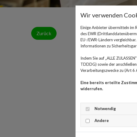
Wir verwenden Cook
Einige Anbieter übermitteln im
Zurück
des EWR (Drittlanddatenübermitt
EU-/EWR-Ländern vergleichbar. E
Informationen zu Sicherheitsgara
Indem Sie auf „ALLE ZULASSEN" 
TDDDG) sowie der anschließende
Verarbeitungszwecke zu (Art 6 A
Eine bereits erteilte Zustim
widerrufen.
Notwendig
Andere