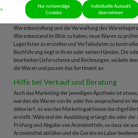
Nur notwendige
Individuelle Auswahl
Das Warenlager fest im Blick
um
Cookies
übernehmen
Nach der bestandenen Prüfung ist der oder die PKA in
Warenbestellung und die Verwaltung des Warenlagers z
Warenbestand im Blick zu haben, neue Waren zu prüfen 
Lagerlisten zu erstellen und Verfallsdaten zu kontrolli
Buchführung liegt in ihren oder seinen Händen. Die od
bearbeiten Lieferscheine und Rechnungen, wickeln den 
die Waren und passen das Sortiment an.
Hilfe bei Verkauf und Beratung
Auch das Marketing der jeweiligen Apotheke ist etwas, 
werden die Waren von ihr oder ihm ansprechend im Ve
dekoriert, es werden Marketingaktionen durchgeführ
erstellt. Während der Ausbildung erlangt die oder der
Prüfung und Abgabe von Arzneimitteln, so dass sie auc
Arzneimittel abfüllen und die Geräte im Labor bedienen