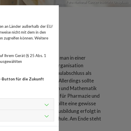
Foto:
National Cancer Institute
,
Unsplash
en an Länder außerhalb der EU/
rweise nicht mit dem in den
en zugreifen können. Weitere
f Ihrem Gerät (§ 25 Abs. 1
estellter - kurz PKA - ist man in einer
 ausgewählten
aum und vor allem für die Organisation
gsberuf. Ein besonderer Schulabschluss als
-Button für die Zukunft
ist nicht vorgeschrieben. Allerdings sollte
wisse Kenntnisse in Deutsch und Mathematik
 erledigen und ein Interesse für Pharmazie und
it Kunden zu tun haben, sollte eine gewisse
 beträgt drei Jahre, die Ausbildung erfolgt in
otheke und in der Berufsschule. Am Ende steht
r.