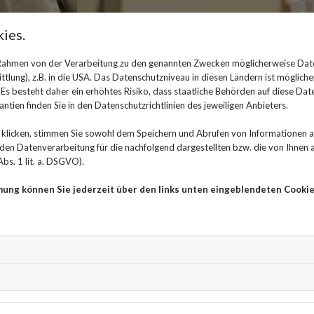
ies.
 Rahmen von der Verarbeitung zu den genannten Zwecken möglicherweise Dat
Was macht man als PKA?
lung), z.B. in die USA. Das Datenschutzniveau in diesen Ländern ist mögliche
s besteht daher ein erhöhtes Risiko, dass staatliche Behörden auf diese Dat
ntien finden Sie in den Datenschutzrichtlinien des jeweiligen Anbieters.
05. Juli 2022
klicken, stimmen Sie sowohl dem Speichern und Abrufen von Informationen au
Als Pharmazeutisch-kaufmännische Angestellte oder Ang
n Datenverarbeitung für die nachfolgend dargestellten bzw. die von Ihnen
Apotheke für sehr vieles zwischen Büro und Verkaufsr
bs. 1 lit. a. DSGVO).
zuständig. PKA ist ein staatlich anerkannter Ausbildun
mung können Sie jederzeit über den links unten eingeblendeten Cookie
Zugangsvoraussetzung, um die Ausbildung zu beginnen, 
die zukünftige Auszubildende oder Auszubildender ge
mitbringen, teamfähig sein, seine Aufgaben sorgfältig
den kaufmännischen Bereich mitbringen. Da PKA auch m
Kommunikationsfähigkeit bestehen. Die Ausbildungszeit
einer öffentlichen Apotheke oder einer Krankenhausap
die Abschlussprüfung bei der Landesapothekerkamme