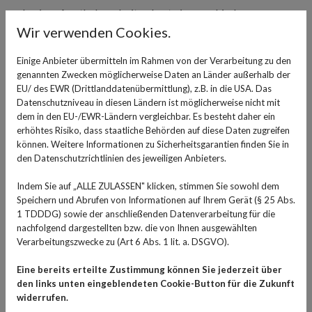
In einer Apotheke arbeiten Leute in verschiedenen
Wir verwenden Cookies.
Berufen: Apothekerinnen und Apotheker,
Pharmazeutisch-technische Assistentinnen und -
Einige Anbieter übermitteln im Rahmen von der Verarbeitung zu den
Assistenten, Pharmazeutisch-kaufmännische
genannten Zwecken möglicherweise Daten an Länder außerhalb der
Angestellte und Apothekenassistenten. Je nach
EU/ des EWR (Drittlanddatenübermittlung), z.B. in die USA. Das
Schulabschluss, Studium oder Ausbildung gibt es dabei
Datenschutzniveau in diesen Ländern ist möglicherweise nicht mit
dem in den EU-/EWR-Ländern vergleichbar. Es besteht daher ein
die verschiedensten Verdienstmöglichkeiten. Weitere
erhöhtes Risiko, dass staatliche Behörden auf diese Daten zugreifen
Unterschiede gibt es aber auch innerhalb dieser
können. Weitere Informationen zu Sicherheitsgarantien finden Sie in
Berufsgruppen: Je nachdem, ob ihr Gehalt nach einem
den Datenschutzrichtlinien des jeweiligen Anbieters.
Tarifvertrag geregelt ist oder nicht, kann das Entgelt
Indem Sie auf „ALLE ZULASSEN" klicken, stimmen Sie sowohl dem
höher oder niedriger ausfallen. Die Tarife handelt die
Speichern und Abrufen von Informationen auf Ihrem Gerät (§ 25 Abs.
Adexa, die einzige Gewerkschaft für Angestellte in
1 TDDDG) sowie der anschließenden Datenverarbeitung für die
Apotheken, aus. Allerdings können sich Bezirke oder
nachfolgend dargestellten bzw. die von Ihnen ausgewählten
ganze Bundesländer nicht an den Tarifverträgen
Verarbeitungszwecke zu (Art 6 Abs. 1 lit. a. DSGVO).
beteiligen, auch dann gibt es wieder andere
Eine bereits erteilte Zustimmung können Sie jederzeit über
Gehaltsstrukturen.
den links unten eingeblendeten Cookie-Button für die Zukunft
widerrufen.
Gehälter und Zuschläge für