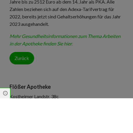
Jahre bis zu 2512 Euro ab dem 14. Jahr als PKA. Alle
Zahlen beziehen sich auf den Adexa-Tarifvertrag für
2022, bereits jetzt sind Gehaltserhöhungen für das Jahr
2023 ausgehandelt.
Mehr Gesundheitsinformationen zum Thema Arbeiten
in der Apotheke finden Sie hier.
Zurück
Flößer Apotheke
Cookie Einstellungen
Kostheimer Landstr. 38c
55246 Mainz-Kostheim
info@floesser-apotheke-kostheim.de
06134 5641550
06134 5641551