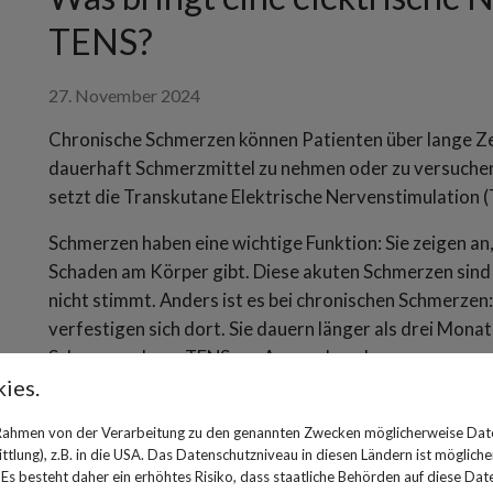
TENS?
27. November 2024
Chronische Schmerzen können Patienten über lange Zeit 
dauerhaft Schmerzmittel zu nehmen oder zu versuchen
setzt die Transkutane Elektrische Nervenstimulation (
Schmerzen haben eine wichtige Funktion: Sie zeigen an
Schaden am Körper gibt. Diese akuten Schmerzen sind
nicht stimmt. Anders ist es bei chronischen Schmerzen:
verfestigen sich dort. Sie dauern länger als drei Mona
Schmerzen kann TENS zur Anwendung kommen.
ies.
Anwendungsgebiete von TENS
 Rahmen von der Verarbeitung zu den genannten Zwecken möglicherweise Dat
Die Transkutane Elektrische Nervenstimulation wird 
lung), z.B. in die USA. Das Datenschutzniveau in diesen Ländern ist mögliche
s besteht daher ein erhöhtes Risiko, dass staatliche Behörden auf diese Dat
nach einer Verletzung, bei Schmerzen der Nerven (Neu