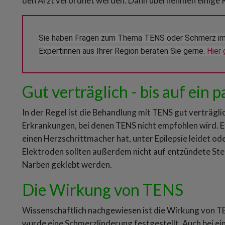
den Arzt verordnet werden. Dann übernehmen einige K
Sie haben Fragen zum Thema TENS oder Schmerz im 
Expertinnen aus Ihrer Region beraten Sie gerne. 
Hier 
Gut verträglich - bis auf ein
In der Regel ist die Behandlung mit TENS gut verträgli
Erkrankungen, bei denen TENS nicht empfohlen wird.
einen Herzschrittmacher hat, unter Epilepsie leidet o
Elektroden sollten außerdem nicht auf entzündete Ste
Narben geklebt werden.
Die Wirkung von TENS
Wissenschaftlich nachgewiesen ist die Wirkung von TEN
wurde eine Schmerzlinderung festgestellt. Auch bei e