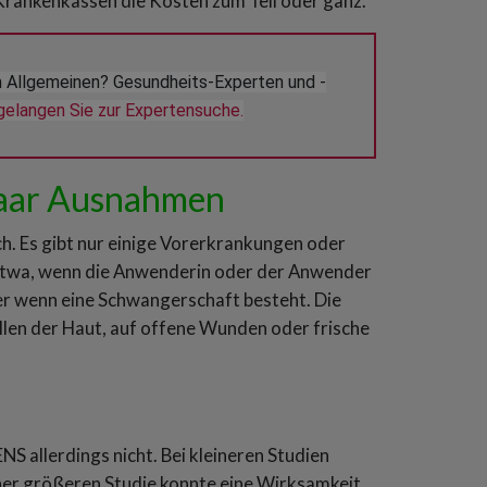
rankenkassen die Kosten zum Teil oder ganz.
Allgemeinen? Gesundheits-Experten und -
gelangen Sie zur Expertensuche.
 paar Ausnahmen
ch. Es gibt nur einige Vorerkrankungen oder
 Etwa, wenn die Anwenderin oder der Anwender
der wenn eine Schwangerschaft besteht. Die
llen der Haut, auf offene Wunden oder frische
S allerdings nicht. Bei kleineren Studien
iner größeren Studie konnte eine Wirksamkeit