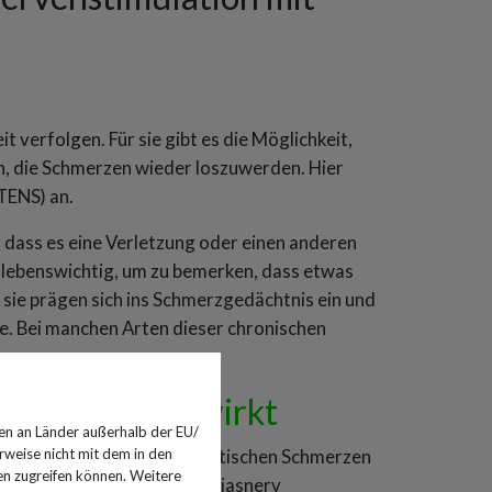
verfolgen. Für sie gibt es die Möglichkeit,
, die Schmerzen wieder loszuwerden. Hier
TENS) an.
, dass es eine Verletzung oder einen anderen
 lebenswichtig, um zu bemerken, dass etwas
 sie prägen sich ins Schmerzgedächtnis ein und
te. Bei manchen Arten dieser chronischen
 und wie es wirkt
en an Länder außerhalb der EU/
zum Beispiel bei posttraumatischen Schmerzen
rweise nicht mit dem in den
en zugreifen können. Weitere
ralgien), Schmerzen am Ischiasnerv