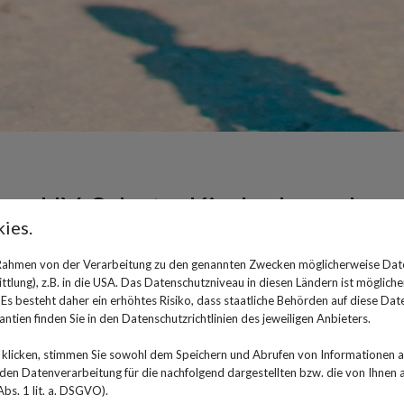
UV-Schutz: Kinder brauchen 
ies.
Sonnencreme
 Rahmen von der Verarbeitung zu den genannten Zwecken möglicherweise Dat
lung), z.B. in die USA. Das Datenschutzniveau in diesen Ländern ist mögliche
26. Juni 2024
s besteht daher ein erhöhtes Risiko, dass staatliche Behörden auf diese Dat
ntien finden Sie in den Datenschutzrichtlinien des jeweiligen Anbieters.
Die Sonne scheint, der Urlaub naht, der Besuch im Freib
vorher einzucremen. Doch reicht das aus, um sie vor de
klicken, stimmen Sie sowohl dem Speichern und Abrufen von Informationen au
werden kann, zu schützen?
n Datenverarbeitung für die nachfolgend dargestellten bzw. die von Ihnen
bs. 1 lit. a. DSGVO).