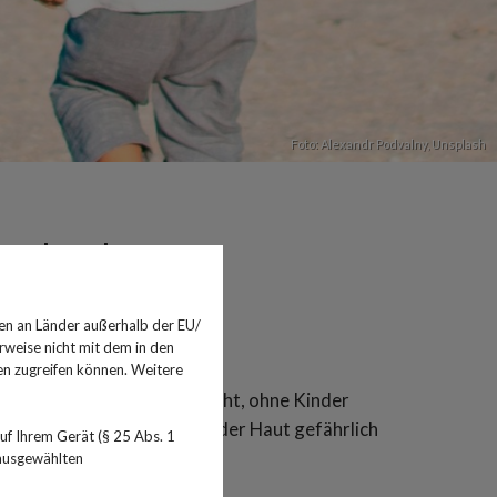
Foto:
Alexandr Podvalny
,
Unsplash
mehr als nur
en an Länder außerhalb der EU/
rweise nicht mit dem in den
en zugreifen können. Weitere
ad ist geplant. Natürlich nicht, ohne Kinder
r Strahlung der Sonne, die der Haut gefährlich
f Ihrem Gerät (§ 25 Abs. 1
 ausgewählten