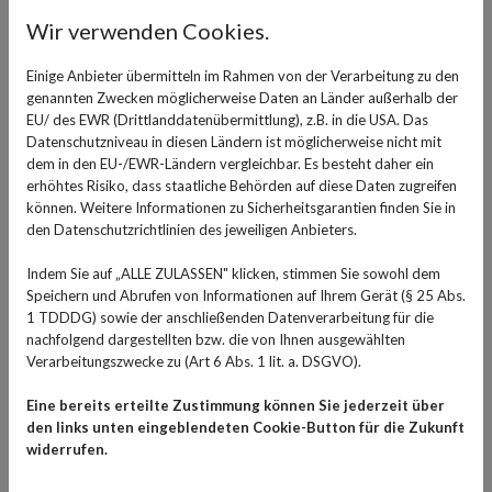
Wenn es draußen so richtig eisig ist, ist es angenehm,
Wir verwenden Cookies.
drinnen in der warmen Wohnung oder dem warmen Haus
zu sitzen. Doch es lässt sich nicht vermeiden, dass auch
Einige Anbieter übermitteln im Rahmen von der Verarbeitung zu den
jetzt gelüftet werden muss. Wie geht das am besten,
genannten Zwecken möglicherweise Daten an Länder außerhalb der
ohne zu viel Wärme zu verlieren und trotzdem genügend
EU/ des EWR (Drittlanddatenübermittlung), z.B. in die USA. Das
Datenschutzniveau in diesen Ländern ist möglicherweise nicht mit
Luft hineinzubekommen?
dem in den EU-/EWR-Ländern vergleichbar. Es besteht daher ein
erhöhtes Risiko, dass staatliche Behörden auf diese Daten zugreifen
Denn das Raumklima ist nur richtig gut, wenn die
können. Weitere Informationen zu Sicherheitsgarantien finden Sie in
feuchte, verbrauchte Luft gelegentlich gegen neue,
den Datenschutzrichtlinien des jeweiligen Anbieters.
frische Luft ausgetauscht wird, die wieder viel
Sauerstoff mitbringt. Dazu ist kurzes, kräftiges
Indem Sie auf „ALLE ZULASSEN" klicken, stimmen Sie sowohl dem
Speichern und Abrufen von Informationen auf Ihrem Gerät (§ 25 Abs.
Stoßlüften wesentlich besser geeignet, als die Fenster
1 TDDDG) sowie der anschließenden Datenverarbeitung für die
gekippt zu lassen. Denn so dauert der Luftaustausch
nachfolgend dargestellten bzw. die von Ihnen ausgewählten
wesentlich länger und es wird kühler in den Räumen, die
Verarbeitungszwecke zu (Art 6 Abs. 1 lit. a. DSGVO).
dann wieder länger brauchen, um auf eine angenehm
Eine bereits erteilte Zustimmung können Sie jederzeit über
hohe Temperatur zu kommen.
den links unten eingeblendeten Cookie-Button für die Zukunft
widerrufen.
Gut lüften und trotzdem