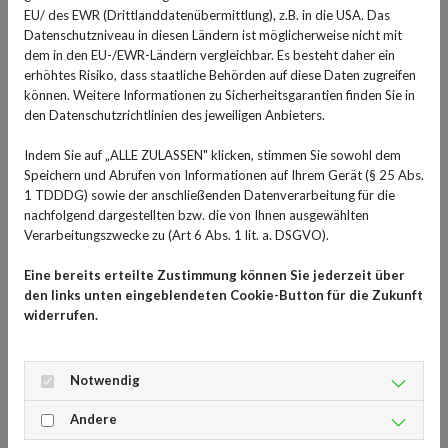
sind, kann es sich schnell auf die Stimmung auswirken.
EU/ des EWR (Drittlanddatenübermittlung), z.B. in die USA. Das
Doch wie komme ich aus dem Tief wieder heraus?
Datenschutzniveau in diesen Ländern ist möglicherweise nicht mit
dem in den EU-/EWR-Ländern vergleichbar. Es besteht daher ein
Niemand möchte gerne der Griesgram sein, der mit
erhöhtes Risiko, dass staatliche Behörden auf diese Daten zugreifen
hängenden Mundwinkeln durch die Gegend läuft. Denn
können. Weitere Informationen zu Sicherheitsgarantien finden Sie in
den Datenschutzrichtlinien des jeweiligen Anbieters.
schlechte Laune beeinflusst nicht nur die missgelaunte
Person selbst, sondern auch ihr Umfeld negativ. Einige
Indem Sie auf „ALLE ZULASSEN" klicken, stimmen Sie sowohl dem
Tipps gilt es zu beherzigen, um die Stimmung wieder zu
Speichern und Abrufen von Informationen auf Ihrem Gerät (§ 25 Abs.
steigern.
1 TDDDG) sowie der anschließenden Datenverarbeitung für die
nachfolgend dargestellten bzw. die von Ihnen ausgewählten
Durch genügend Schlaf zur
Verarbeitungszwecke zu (Art 6 Abs. 1 lit. a. DSGVO).
besseren Laune
Eine bereits erteilte Zustimmung können Sie jederzeit über
den links unten eingeblendeten Cookie-Button für die Zukunft
Natürlich wird von niemandem erwartet, dass er oder sie
widerrufen.
immer fröhlich lachend durchs Leben läuft. Aber der
Alltag lässt sich leichter bewältigen, wenn die Stimmung
Notwendig
gut oder sogar sehr gut ist. Dazu gehört es, die Ursachen
für die schlechte Laune zu erkennen, um sie bekämpfen
Andere
zu können. Wer sehr viel Stress hat und unausgeruht ist,