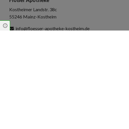
Kostheimer Landstr. 38c
55246 Mainz-Kostheim
Cookie Einstellungen
info@floesser-apotheke-kostheim.de
06134 5641550
06134 5641551
Öffnungszeiten
Montag
08:00 - 18:30
Dienstag
08:00 - 18:30
Mittwoch
08:00 - 18:30
Donnerstag
08:00 - 18:30