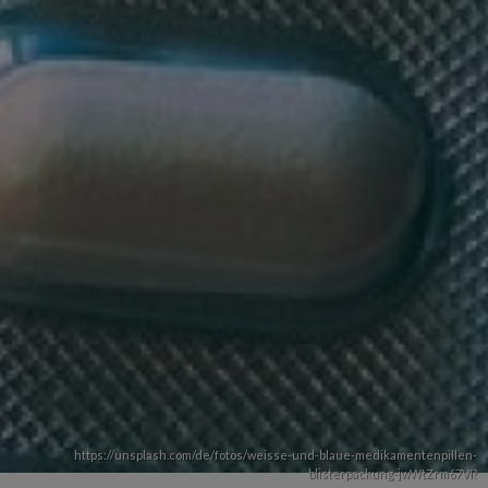
https://unsplash.com/de/fotos/weisse-und-blaue-medikamentenpillen-
blisterpackung-jwWtZrm67VI?