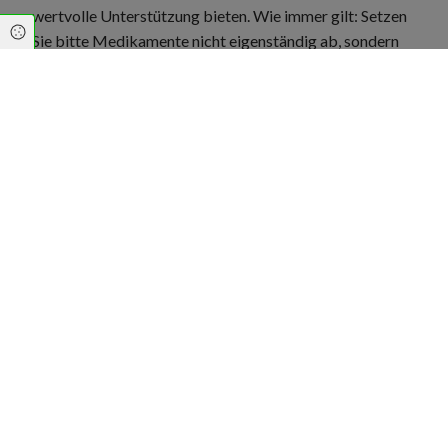
wertvolle Unterstützung bieten. Wie immer gilt: Setzen
Cookie Einstellungen
Sie bitte Medikamente nicht eigenständig ab, sondern
besprechen Sie mit Ihrem Arzt/Ihrer Ärztin, ob Sie
Maßnahmen zur Unterstützung versuchen können und
ob diese in Ihrem Fall vielleicht ausreichen können.
Roter Hefe-Reis ist eines der am besten untersuchten
natürlichen Mittel zur Senkung des LDL-Cholesterins. Er
enthält von Natur aus Lovastatin, einen Wirkstoff, der
auch in einigen Statinen vorkommt. Wichtig: Wie gut
dies wirklich wirkt, ist umstritten. Außerdem: Nicht alle
Produkte auf dem Markt sind gleich wirksam, daher
sollte man auf standardisierte Extrakte achten.