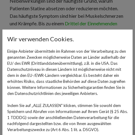
Nebenwirkungen sind der häufigste Grund, warum
Patienten Statine absetzen oder reduzieren möchten.
Das häufigste Symptom sind hier bei Muskelschmerzen
und Krämpfe. Bis zu einem
Drittel der Einnehmenden
berichtet über diese Nebenwirkung – die Wissenschaft
Wir verwenden Cookies.
ist sich allerdings über die Einflüsse hierbei uneinig und
es gibt
Studien
, die sie als deutlich seltener einstufen.
Einige Anbieter übermitteln im Rahmen von der Verarbeitung zu den
Dort wurde festgestellt, dass häufig Beschwerden auf
genannten Zwecken möglicherweise Daten an Länder außerhalb der
die Einnahme von Statinen zurückgeführt werden, die
EU/ des EWR (Drittlanddatenübermittlung), z.B. in die USA. Das
damit eigentlich gar nichts zu tun haben.
Datenschutzniveau in diesen Ländern ist möglicherweise nicht mit
dem in den EU-/EWR-Ländern vergleichbar. Es besteht daher ein
erhöhtes Risiko, dass staatliche Behörden auf diese Daten zugreifen
können. Weitere Informationen zu Sicherheitsgarantien finden Sie in
den Datenschutzrichtlinien des jeweiligen Anbieters.
Indem Sie auf „ALLE ZULASSEN" klicken, stimmen Sie sowohl dem
Speichern und Abrufen von Informationen auf Ihrem Gerät (§ 25 Abs.
1 TDDDG) sowie der anschließenden Datenverarbeitung für die
nachfolgend dargestellten bzw. die von Ihnen ausgewählten
Verarbeitungszwecke zu (Art 6 Abs. 1 lit. a. DSGVO).