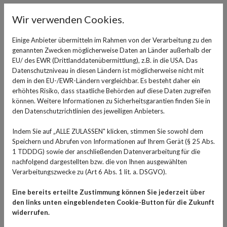
Inhalieren bei chronischen Erkrankungen
Wir verwenden Cookies.
Auch bei chronischen Erkrankungen der Atemwege wie
Einige Anbieter übermitteln im Rahmen von der Verarbeitung zu den
Asthma und COPD kann regelmäßiges Inhalieren in
genannten Zwecken möglicherweise Daten an Länder außerhalb der
manchen Fällen hilfreich sein. Als
ergänzende
EU/ des EWR (Drittlanddatenübermittlung), z.B. in die USA. Das
Behandlungsmaßnahme zur medikamentösen
Datenschutzniveau in diesen Ländern ist möglicherweise nicht mit
dem in den EU-/EWR-Ländern vergleichbar. Es besteht daher ein
Therapie
kann das Inhalieren unterstützend wirken. Die
erhöhtes Risiko, dass staatliche Behörden auf diese Daten zugreifen
befeuchtende Wirkung kann Verschleimungen lösen und
können. Weitere Informationen zu Sicherheitsgarantien finden Sie in
die Atemwege freihalten. Wichtig ist hier, dass Sie nicht
den Datenschutzrichtlinien des jeweiligen Anbieters.
eigenständig die Dampfinhalation als Therapie
Indem Sie auf „ALLE ZULASSEN" klicken, stimmen Sie sowohl dem
anwenden. Besprechen Sie die Option immer im Vorfeld
Speichern und Abrufen von Informationen auf Ihrem Gerät (§ 25 Abs.
mit dem behandelnden Arzt.
1 TDDDG) sowie der anschließenden Datenverarbeitung für die
nachfolgend dargestellten bzw. die von Ihnen ausgewählten
Inhalieren bei Allergien
Verarbeitungszwecke zu (Art 6 Abs. 1 lit. a. DSGVO).
Betroffene von Allergien können in einigen Fällen
Eine bereits erteilte Zustimmung können Sie jederzeit über
ebenfalls
vom Inhalieren mit Kochsalzlösung profitieren
.
den links unten eingeblendeten Cookie-Button für die Zukunft
Die beruhigende und befeuchtende Wirkung des
widerrufen.
Salzwasserdampfs
lindert Juckreiz
in der Nase. Ein