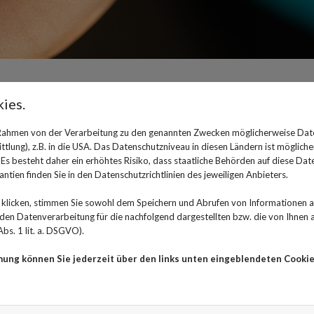
ies.
Psychologie des Self-Trackin
 Rahmen von der Verarbeitung zu den genannten Zwecken möglicherweise Dat
und Frust
lung), z.B. in die USA. Das Datenschutzniveau in diesen Ländern ist mögliche
s besteht daher ein erhöhtes Risiko, dass staatliche Behörden auf diese Dat
ntien finden Sie in den Datenschutzrichtlinien des jeweiligen Anbieters.
17. Mai 2023
klicken, stimmen Sie sowohl dem Speichern und Abrufen von Informationen au
Wie viele Schritte bin ich heute gelaufen? Wie lange 
n Datenverarbeitung für die nachfolgend dargestellten bzw. die von Ihnen
Jogging-Runde so schnell absolvieren, wie ich es gepla
bs. 1 lit. a. DSGVO).
Antworten darauf gibt das Self-Tracking:
mung können Sie jederzeit über den links unten eingeblendeten Cookie
Technische Hilfsmittel sorgen dafür, dass sämtliche A
werden können. So können per Handy die Schritte und
werden können, eine Fitnessuhr zeigt an, wie sich dabe