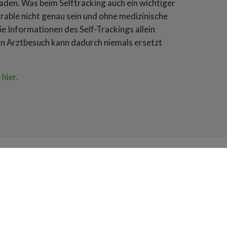
aden. Was beim Selftracking auch ein wichtiger
able nicht genau sein und ohne medizinische
e Informationen des Self-Trackings allein
in Arztbesuch kann dadurch niemals ersetzt
hier.
ervice
orbestellung