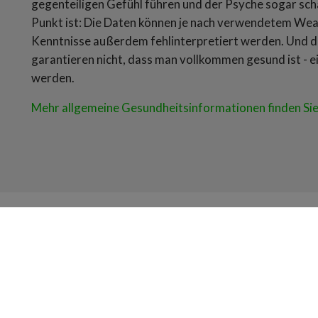
gegenteiligen Gefühl führen und der Psyche sogar sch
Punkt ist: Die Daten können je nach verwendetem Wear
Kenntnisse außerdem fehlinterpretiert werden. Und di
garantieren nicht, dass man vollkommen gesund ist - e
werden.
Mehr allgemeine Gesundheitsinformationen finden Sie 
Öffnungszeiten
S
V
Montag
08:00 - 18:30
Dienstag
08:00 - 18:30