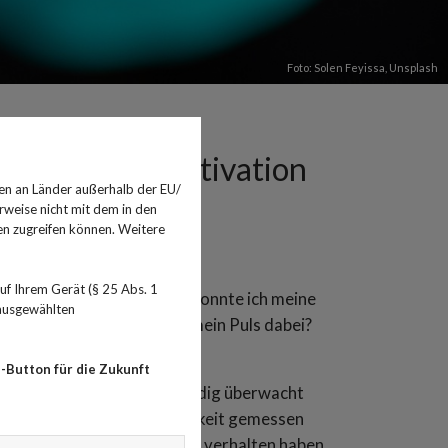
Foto:
Solen Feyissa
,
Unsplash
g: Zwischen Motivation
en an Länder außerhalb der EU/
rweise nicht mit dem in den
en zugreifen können. Weitere
f Ihrem Gerät (§ 25 Abs. 1
war meine Tiefschlafphase? Konnte ich meine
 ausgewählten
nt hatte und wie hoch war mein Puls dabei?
-Button für die Zukunft
ktivitäten des Körpers ständig überwacht
 die gelaufene Geschwindigkeit gemessen
i der Blutdruck und der Puls verhalten haben.