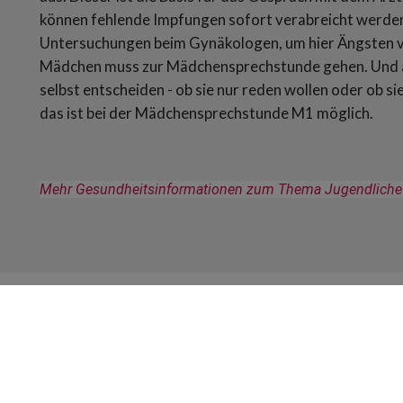
können fehlende Impfungen sofort verabreicht werde
Untersuchungen beim Gynäkologen, um hier Ängsten vor
Mädchen muss zur Mädchensprechstunde gehen. Und a
selbst entscheiden - ob sie nur reden wollen oder ob si
das ist bei der Mädchensprechstunde M1 möglich.
Mehr Gesundheitsinformationen zum Thema Jugendliche f
Öffnungszeiten
S
V
Montag
08:00 - 18:30