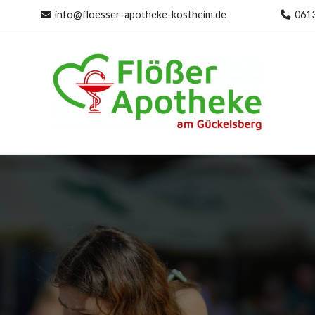
info@floesser-apotheke-kostheim.de
061