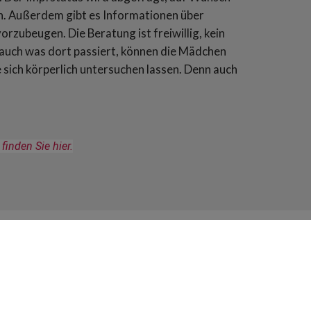
n. Außerdem gibt es Informationen über
zubeugen. Die Beratung ist freiwillig, kein
uch was dort passiert, können die Mädchen
e sich körperlich untersuchen lassen. Denn auch
inden Sie hier.
ervice
orbestellung