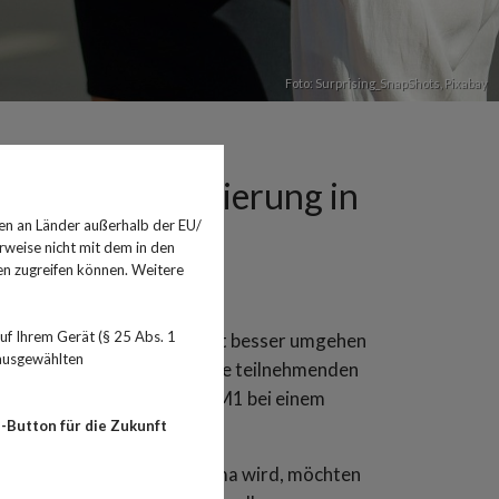
Foto: Surprising_SnapShots,
Pixabay
1 soll Orientierung in
en an Länder außerhalb der EU/
rweise nicht mit dem in den
en zugreifen können. Weitere
f Ihrem Gerät (§ 25 Abs. 1
rperlich. Damit Mädchen damit besser umgehen
 ausgewählten
wortet bekommen, bieten die teilnehmenden
 die Mädchensprechstunde M1 bei einem
-Button für die Zukunft
uch die Sexualität zum Thema wird, möchten