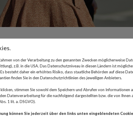
ies.
Neue Mädchensprechstunde M
 Rahmen von der Verarbeitung zu den genannten Zwecken möglicherweise Dat
der Pubertät bieten
lung), z.B. in die USA. Das Datenschutzniveau in diesen Ländern ist mögliche
s besteht daher ein erhöhtes Risiko, dass staatliche Behörden auf diese Dat
ntien finden Sie in den Datenschutzrichtlinien des jeweiligen Anbieters.
18. Dezember 2024
klicken, stimmen Sie sowohl dem Speichern und Abrufen von Informationen au
In der Pubertät ändert sich so einiges - vor allem kö
n Datenverarbeitung für die nachfolgend dargestellten bzw. die von Ihnen
können und ihre wichtigsten Fragen kompetent beant
bs. 1 lit. a. DSGVO).
Betriebskrankenkassen seit dem 1. Oktober 2024 an,
Gynäkologen zu besuchen.
mung können Sie jederzeit über den links unten eingeblendeten Cookie
Wenn sich der Körper in der Pubertät verändert und a