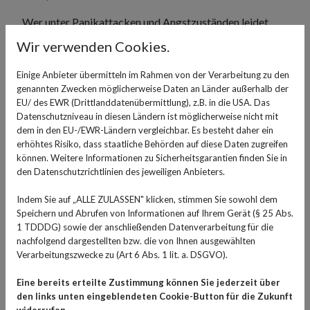
Wer unter Panikattacken und Angstzuständen leidet,
bekommt vom Arzt häufig ein Medikament
Wir verwenden Cookies.
verschrieben, dessen Wirkstoff Alprazolam ist. Bekannt
sind solche Medikamente unter dem Namen Xanax oder
Einige Anbieter übermitteln im Rahmen von der Verarbeitung zu den
genannten Zwecken möglicherweise Daten an Länder außerhalb der
in Deutschland auch Tafil.
EU/ des EWR (Drittlanddatenübermittlung), z.B. in die USA. Das
Datenschutzniveau in diesen Ländern ist möglicherweise nicht mit
Alprazolam ist ein Wirkstoff, der zur Gruppe der
dem in den EU-/EWR-Ländern vergleichbar. Es besteht daher ein
Benzodiazepine gehört. Es wird zur Behandlung von
erhöhtes Risiko, dass staatliche Behörden auf diese Daten zugreifen
Angststörungen, Panikattacken, bei Schlafstörungen
können. Weitere Informationen zu Sicherheitsgarantien finden Sie in
und als Muskelrelaxans eingesetzt. Alprazolam wirkt
den Datenschutzrichtlinien des jeweiligen Anbieters.
beruhigend und angstlösend, indem es auf das zentrale
Indem Sie auf „ALLE ZULASSEN" klicken, stimmen Sie sowohl dem
Nervensystem wirkt und die Wirkung des
Speichern und Abrufen von Informationen auf Ihrem Gerät (§ 25 Abs.
Neurotransmitters GABA im Gehirn verstärkt. GABA
1 TDDDG) sowie der anschließenden Datenverarbeitung für die
(Gamma-Aminobuttersäure) ist ein wichtiger
nachfolgend dargestellten bzw. die von Ihnen ausgewählten
Verarbeitungszwecke zu (Art 6 Abs. 1 lit. a. DSGVO).
Neurotransmitter im zentralen Nervensystem. Er hemmt
die Aktivität von Nervenzellen und beeinflusst somit die
Eine bereits erteilte Zustimmung können Sie jederzeit über
Erregbarkeit des Gehirns. GABA spielt eine wichtige
den links unten eingeblendeten Cookie-Button für die Zukunft
Rolle bei der Regulierung von Angst, Stress und Schlaf.