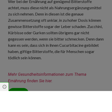
Wer bei der Ernährung auf genügend Bitterstoffe
achtet, muss diese nicht als Nahrungsergänzungsmittel
zu sich nehmen. Denn in diesen ist die genaue
Zusammensetzung oft unklar, in zu hoher Dosis können
gewisse Bitterstoffe sogar der Leber schaden. Zucchini,
Kürbisse oder Gurken sollten übrigens gar nicht
gegessen werden, wenn sie bitter schmecken. Denn dann
kann es sein, dass sich in ihnen Cucurbitacine gebildet
haben, giftige Bitterstoffe, die für Menschen sogar
tödlich sein können.
Mehr Gesundheitsinformationen zum Thema 
Ernährung finden Sie hier.
Cookie Einstellungen
Zurück