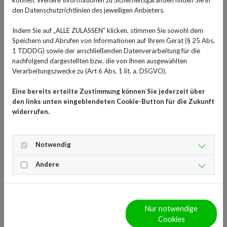
stärken und fördern den Fettstoffwechsel in Leber und
den Datenschutzrichtlinien des jeweiligen Anbieters.
Galle. Außerdem können sie indirekt beim Abnehmen
helfen.
Indem Sie auf „ALLE ZULASSEN" klicken, stimmen Sie sowohl dem
Speichern und Abrufen von Informationen auf Ihrem Gerät (§ 25 Abs.
Langsam an bitteren
1 TDDDG) sowie der anschließenden Datenverarbeitung für die
nachfolgend dargestellten bzw. die von Ihnen ausgewählten
Geschmack gewöhnen
Verarbeitungszwecke zu (Art 6 Abs. 1 lit. a. DSGVO).
Ob wir gerne Lebensmittel essen, die bitter sind oder
Eine bereits erteilte Zustimmung können Sie jederzeit über
den links unten eingeblendeten Cookie-Button für die Zukunft
nicht, hängt vom Geschmack ab. Manche Menschen
widerrufen.
möchten lieber gar nichts essen, das bitter schmeckt.
Das könnte eine Art Schutzfunktion von früher sein, denn
oft waren bittere Pflanzen giftig. Doch heute weiß man,
Notwendig
dass bitteres Obst und Gemüse sehr gesund sein kann.
Andere
Bitter wird oft als sehr extrem auf der Zunge
empfunden. Trotzdem sollte man es immer wieder
probieren, dann ist ein Gewöhnungseffekt möglich, und
bittere Lebensmittel schmecken plötzlich doch gut.
Nur notwendige
Gemüse mit Bitterstoffen lässt sich gut mit Tomaten
Cookies