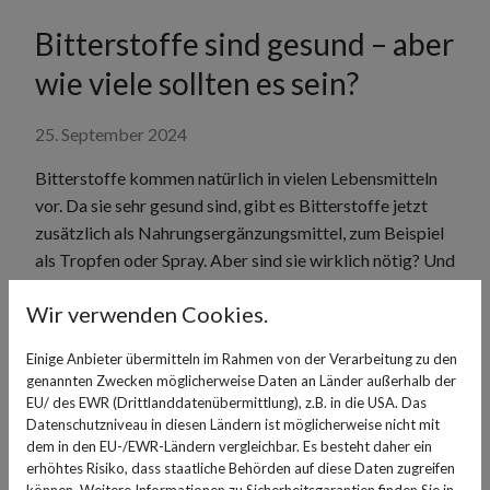
Bitterstoffe sind gesund – aber
wie viele sollten es sein?
25. September 2024
Bitterstoffe kommen natürlich in vielen Lebensmitteln
vor. Da sie sehr gesund sind, gibt es Bitterstoffe jetzt
zusätzlich als Nahrungsergänzungsmittel, zum Beispiel
als Tropfen oder Spray. Aber sind sie wirklich nötig? Und
wie viele Bitterstoffe sollte man zu sich nehmen?
Wir verwenden Cookies.
Nicht jeder mag Lebensmittel mit einem bitteren
Geschmack. Sie gehören zu den Geschmacksrichtungen
Einige Anbieter übermitteln im Rahmen von der Verarbeitung zu den
genannten Zwecken möglicherweise Daten an Länder außerhalb der
- süß, salzig, sauer und das herzhafte umami sind die
EU/ des EWR (Drittlanddatenübermittlung), z.B. in die USA. Das
anderen - und sind wichtiger Bestandteil unserer
Datenschutzniveau in diesen Ländern ist möglicherweise nicht mit
Ernährung. Die Bitterstoffe sind gut für die Verdauung
dem in den EU-/EWR-Ländern vergleichbar. Es besteht daher ein
und die Durchblutung, sie können das Immunsystem
erhöhtes Risiko, dass staatliche Behörden auf diese Daten zugreifen
können. Weitere Informationen zu Sicherheitsgarantien finden Sie in