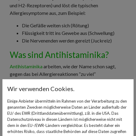
und H2-Rezeptoren) und löst die typischen
Allergiesymptome aus, zum Beispiel:
Die Gefäße weiten sich (Rötung)
Flüssigkeit tritt ins Gewebe aus (Schwellung)
Die Nervenenden werden gereizt (Juckreiz)
Was sind Antihistaminika?
Antihistaminika
arbeiten, wie der Name schon sagt,
gegen das bei Allergiereaktionen “zu viel”
ausgeschüttete Histamin. Das funktioniert, indem sie die
Wir verwenden Cookies.
Histamin-Rezeptoren im Körper blockieren. Das
Histamin kann dann nicht andocken, folglich nicht
Einige Anbieter übermitteln im Rahmen von der Verarbeitung zu den
wirksam werden und somit nicht die typischen
genannten Zwecken möglicherweise Daten an Länder außerhalb der
Allergiesymptome auslösen.
EU/ des EWR (Drittlanddatenübermittlung), z.B. in die USA. Das
Datenschutzniveau in diesen Ländern ist möglicherweise nicht mit
In der Geschichte der Medizin haben sich diese
dem in den EU-/EWR-Ländern vergleichbar. Es besteht daher ein
erhöhtes Risiko, dass staatliche Behörden auf diese Daten zugreifen
Wirkstoffe stark weiterentwickelt. Man unterscheidet