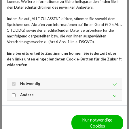
können. Weitere Informationen zu Sicherheitsgarantien finden Sie in
heute primär zwischen der ersten und der zweiten
den Datenschutzrichtlinien des jeweiligen Anbieters.
Generation. Dieser Unterschied ist entscheidend dafür,
ob Sie Ihren Alltag wie gewohnt bestreiten können oder
Indem Sie auf „ALLE ZULASSEN" klicken, stimmen Sie sowohl dem
Speichern und Abrufen von Informationen auf Ihrem Gerät (§ 25 Abs.
sich am liebsten direkt ins Bett legen würden.
1 TDDDG) sowie der anschließenden Datenverarbeitung für die
Antihistaminika der 1.
nachfolgend dargestellten bzw. die von Ihnen ausgewählten
Verarbeitungszwecke zu (Art 6 Abs. 1 lit. a. DSGVO).
Generation: Antihistaminika
Eine bereits erteilte Zustimmung können Sie jederzeit über
zum Schlafen
den links unten eingeblendeten Cookie-Button für die Zukunft
widerrufen.
Diese Wirkstoffe, wie etwa
Diphenhydramin
oder
Doxylamin
, sind bereits seit Jahrzehnten auf dem Markt.
Notwendig
Ihr markantestes Merkmal ist, dass sie die sogenannte
Blut-Hirn-Schranke passieren können. Das bedeutet, sie
Andere
wirken nicht nur dort, wo es juckt, sondern auch direkt
im zentralen Nervensystem. Dort besetzen sie
Rezeptoren, die für den Wachzustand zuständig sind.
Nur notwendige
Die Folge ist eine
stark sedierende Wirkung.
Während
Cookies