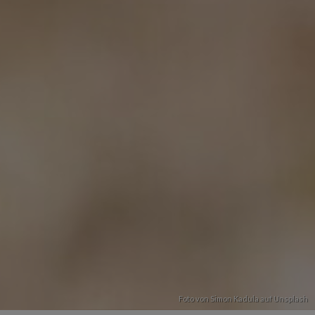
Foto von
Simon Kadula
auf
Unsplash