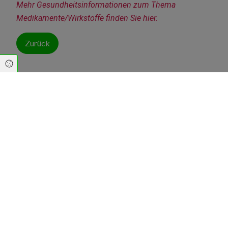
Mehr Gesundheitsinformationen zum Thema 
Medikamente/Wirkstoffe finden Sie hier.
Zurück
Cookie Einstellungen
Flößer Apotheke
Kostheimer Landstr. 38c
55246 Mainz-Kostheim
info@floesser-apotheke-kostheim.de
06134 5641550
06134 5641551
Öffnungszeiten