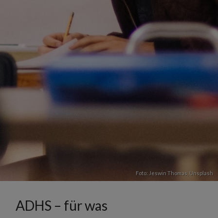
Foto:
Jeswin Thomas
,
Unsplash
ADHS – für was