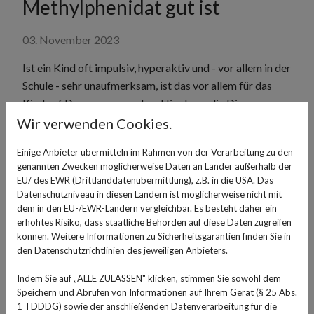
Methylphenidat gut ist
03. November 2023
Ist ein Kind oft impulsiv, hyperaktiv und - vor allem in der
Schule - sehr unaufmerksam, ist das vor allem für das
Kind auf Dauer unangenehm. Hier kann die Diagnose
Aufmerksamkeitsdefizit-/Hyperaktivitätssyndrom,
Wir verwenden Cookies.
kurz ADHS, vorliegen. Diesen Kindern, aber auch
Einige Anbieter übermitteln im Rahmen von der Verarbeitung zu den
Erwachsenen, die an ADHS leiden, kann mit einer
genannten Zwecken möglicherweise Daten an Länder außerhalb der
Psychotherapie, aber auch medikamentös geholfen
EU/ des EWR (Drittlanddatenübermittlung), z.B. in die USA. Das
werden.
Datenschutzniveau in diesen Ländern ist möglicherweise nicht mit
dem in den EU-/EWR-Ländern vergleichbar. Es besteht daher ein
Das bekannteste Medikament, das bei Kindern mit
erhöhtes Risiko, dass staatliche Behörden auf diese Daten zugreifen
ADHS eingesetzt wird, ist Ritalin. Es enthält den
können. Weitere Informationen zu Sicherheitsgarantien finden Sie in
den Datenschutzrichtlinien des jeweiligen Anbieters.
Wirkstoff Methylphenidat. Dieser gehört zur Gruppe
der Stimulanzien und wirkt als Wiederaufnahmehemmer
Indem Sie auf „ALLE ZULASSEN" klicken, stimmen Sie sowohl dem
von Dopamin und Noradrenalin im Gehirn. Beides sind
Speichern und Abrufen von Informationen auf Ihrem Gerät (§ 25 Abs.
Botenstoffe, mit denen die Gehirnzellen miteinander
1 TDDDG) sowie der anschließenden Datenverarbeitung für die