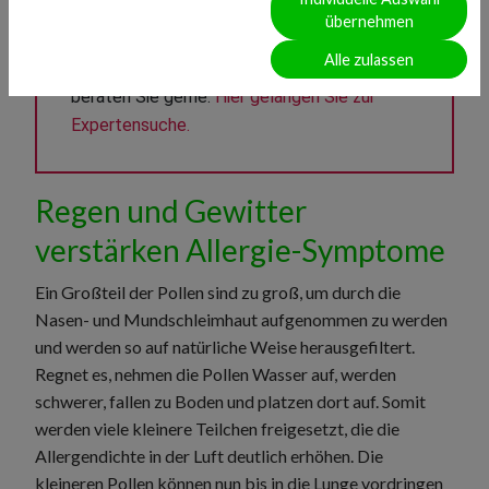
Sie haben Fragen zum Thema Heuschnupfen 
übernehmen
oder Allergie im Allgemeinen? Gesundheits-
Alle zulassen
Experten und -Expertinnen aus Ihrer Region 
beraten Sie gerne. 
Hier gelangen Sie zur 
Expertensuche.
Regen und Gewitter
verstärken Allergie-Symptome
Ein Großteil der Pollen sind zu groß, um durch die
Nasen- und Mundschleimhaut aufgenommen zu werden
und werden so auf natürliche Weise herausgefiltert.
Regnet es, nehmen die Pollen Wasser auf, werden
schwerer, fallen zu Boden und platzen dort auf. Somit
werden viele kleinere Teilchen freigesetzt, die die
Allergendichte in der Luft deutlich erhöhen. Die
kleineren Pollen können nun bis in die Lunge vordringen