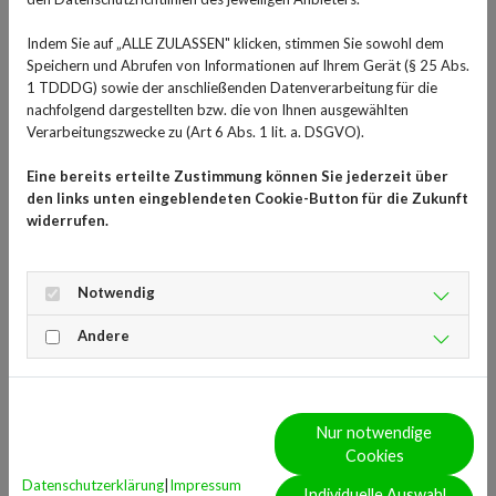
Frische Luft nach
Sommergewitter?
Indem Sie auf „ALLE ZULASSEN" klicken, stimmen Sie sowohl dem
Speichern und Abrufen von Informationen auf Ihrem Gerät (§ 25 Abs.
1 TDDDG) sowie der anschließenden Datenverarbeitung für die
Fünfzehn Prozent der erwachsenen Deutschen sind von
nachfolgend dargestellten bzw. die von Ihnen ausgewählten
Heuschnupfen geplagt und es werden jährlich mehr.
Verarbeitungszwecke zu (Art 6 Abs. 1 lit. a. DSGVO).
Dafür sorgen Klimawandel und Umweltverschmutzung
nicht nur direkt, sondern auch indirekt, denn die
Eine bereits erteilte Zustimmung können Sie jederzeit über
den links unten eingeblendeten Cookie-Button für die Zukunft
Pollensaison wird durch das wärmer werdende Wetter
widerrufen.
immer länger. Nicht nur Pflanzen und Tiere sehnen sich
in den langen Frühlings- und Sommermonaten nach
Regen, auch Allergiegeplagte freuen sich oft über einen
Notwendig
Schauer oder ein Sommergewitter, denn dass Regen die
Andere
Pollenbelastung in der Luft verringern soll, ist bekannt.
Doch stimmt das wirklich? Woher kommt es, dass viele
Allergiker nach Starkregen oder besonders bei Sturm
über eine Verschlechterung der Symptome klagen?
Nur notwendige
Cookies
Datenschutzerklärung
|
Impressum
Individuelle Auswahl