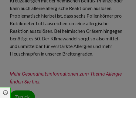
Kreuzallergien mit der heimischen Beifuß-Pflanze oder
kann auch alleine allergische Reaktionen auslösen.
Problematisch hierbei ist, dass sechs Pollenkörner pro
Kubikmeter Luft ausreichen, um eine allergische
Reaktion auszulösen. Bei heimischen Gräsern hingegen
benötigt es 50. Der Klimawandel sorgt so also mittel-
und unmittelbar für verstärkte Allergien und mehr
Heuschnupfen in unseren Breitengraden.
Mehr Gesundheitsinformationen zum Thema Allergie 
finden Sie hier.
Cookie Einstellungen
Zurück
Flößer Apotheke
Kostheimer Landstr. 38c