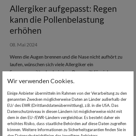
Allergiker aufgepasst: Regen
kann die Pollenbelastung
erhöhen
08. Mai 2024
Wenn die Augen brennen und die Nase nicht aufhört zu
laufen, wünschen sich viele Allergiker ein
Sommergewitter herbei, denn Regen gilt für viele
Allergiker als die große Erleichterung. Nach
Wir verwenden Cookies.
stundenlangem Niederschlag ist die Luft sauber und
Einige Anbieter übermitteln im Rahmen von der Verarbeitung zu den
frisch und Betroffene können wieder problemlos
genannten Zwecken möglicherweise Daten an Länder außerhalb der
draußen durchatmen. Doch manchmal fällt auf, dass es
EU/ des EWR (Drittlanddatenübermittlung), z.B. in die USA. Das
kurz nach Regen und Sturm zu einer Verschlechterung
Datenschutzniveau in diesen Ländern ist möglicherweise nicht mit
der Symptome kommt. Woran das liegt und wie man
dem in den EU-/EWR-Ländern vergleichbar. Es besteht daher ein
erhöhtes Risiko, dass staatliche Behörden auf diese Daten zugreifen
dies verhindern kann.
können. Weitere Informationen zu Sicherheitsgarantien finden Sie in
den Datenschutzrichtlinien des jeweiligen Anbieters.